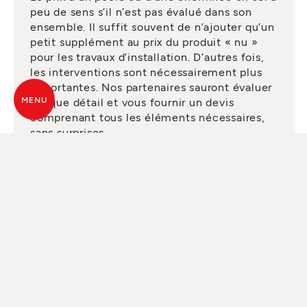
peu de sens s’il n’est pas évalué dans son
ensemble. Il suffit souvent de n’ajouter qu’un
petit supplément au prix du produit « nu »
pour les travaux d’installation. D’autres fois,
les interventions sont nécessairement plus
importantes. Nos partenaires sauront évaluer
MENU
chaque détail et vous fournir un devis
comprenant tous les éléments nécessaires,
sans surprises.
DEMANDEZ UN SERVICE
QUALIFIÉ
Depuis des années, MCZ s’appuie sur un
réseau de plus de 200 revendeurs
spécialisés, présents dans toute la France. Ce
sont des professionnels du chauffage, qui