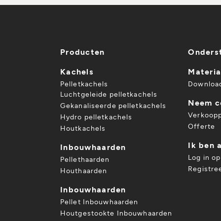
Producten
Onders
Kachels
Materia
Pelletkachels
Downloa
Luchtgeleide pelletkachels
Neem c
Gekanaliseerde pelletkachels
Verkoop
Hydro pelletkachels
Offerte
Houtkachels
Ik ben a
Inbouwhaarden
Log in o
Pellethaarden
Registre
Houthaarden
Inbouwhaarden
Pellet Inbouwhaarden
Houtgestookte Inbouwhaarden