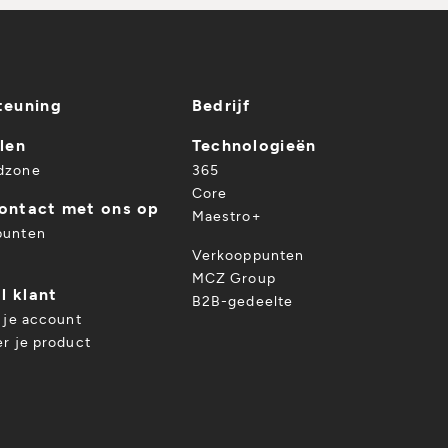
teuning
Bedrijf
len
Technologieën
dzone
365
Core
ontact met ons op
Maestro+
punten
Verkooppunten
MCZ Group
l klant
B2B-gedeelte
p je account
er je product