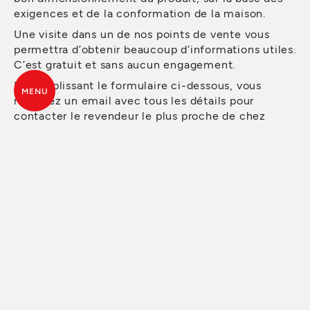
exigences et de la conformation de la maison.
Une visite dans un de nos points de vente vous
permettra d’obtenir beaucoup d’informations utiles.
C’est gratuit et sans aucun engagement.
En remplissant le formulaire ci-dessous, vous
MENU
recevrez un email avec tous les détails pour
contacter le revendeur le plus proche de chez
vous.
Si vous avez besoin d’un devis ou d’un conseil, vous
pouvez déjà le demander via le formulaire. Le
personnel du revendeur vous contactera dès que
possible.
TOUS LES ESPRITS
DU FEU