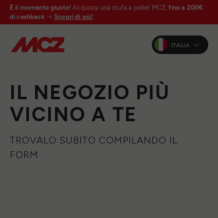
È il momento giusto!
Acquista una stufa a pellet MCZ,
fino a 200€
di cashback
Scopri di più!
ITALIA
IL NEGOZIO PIÙ
VICINO A TE
TROVALO SUBITO COMPILANDO IL
FORM