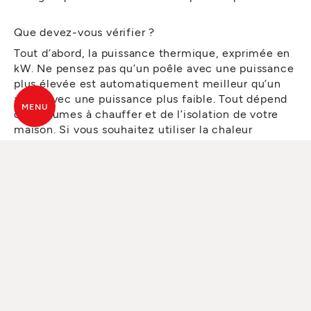
Que devez-vous vérifier ?
Tout d’abord, la puissance thermique, exprimée en
kW. Ne pensez pas qu’un poêle avec une puissance
plus élevée est automatiquement meilleur qu’un
autre avec une puissance plus faible. Tout dépend
MENU
des volumes à chauffer et de l’isolation de votre
maison. Si vous souhaitez utiliser la chaleur
générée par le poêle pour chauffer plusieurs
pièces, voire des étages différents, vous devez
opter pour des modèles canalisables.
À ce propos,
consultez cet article pour comprendre
comment fonctionne un poêle à pellets canalisé
.
Ensuite, il y a le rendement, une valeur exprimée
en pourcentage qui représente la quantité de
chaleur produite par la combustion qui est
effectivement transmise à l’environnement.
Les meilleurs poêles à pellets, qu’ils soient slim ou