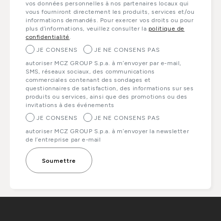
vos données personnelles à nos partenaires locaux qui
vous fourniront directement les produits, services et/ou
informations demandés. Pour exercer vos droits ou pour
plus d’informations, veuillez consulter la
politique de
confidentialité
.
JE CONSENS
JE NE CONSENS PAS
autoriser MCZ GROUP S.p.a. à m’envoyer par e-mail,
SMS, réseaux sociaux, des communications
commerciales contenant des sondages et
questionnaires de satisfaction, des informations sur ses
produits ou services, ainsi que des promotions ou des
invitations à des événements
JE CONSENS
JE NE CONSENS PAS
autoriser MCZ GROUP S.p.a. à m’envoyer la newsletter
de l’entreprise par e-mail