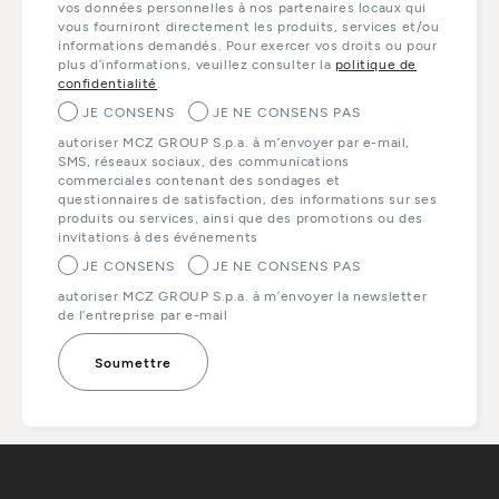
vos données personnelles à nos partenaires locaux qui
vous fourniront directement les produits, services et/ou
informations demandés. Pour exercer vos droits ou pour
plus d’informations, veuillez consulter la
politique de
confidentialité
.
JE CONSENS
JE NE CONSENS PAS
autoriser MCZ GROUP S.p.a. à m’envoyer par e-mail,
SMS, réseaux sociaux, des communications
commerciales contenant des sondages et
questionnaires de satisfaction, des informations sur ses
produits ou services, ainsi que des promotions ou des
invitations à des événements
JE CONSENS
JE NE CONSENS PAS
autoriser MCZ GROUP S.p.a. à m’envoyer la newsletter
de l’entreprise par e-mail