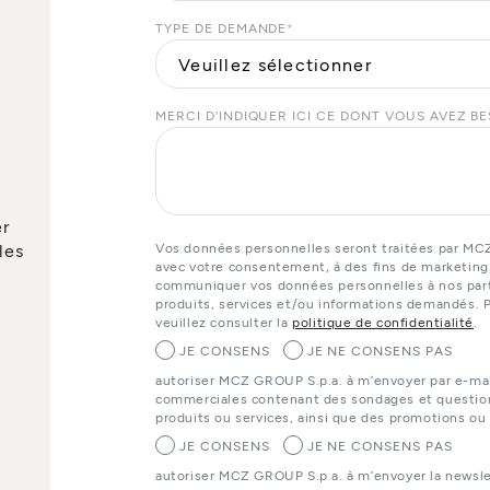
TYPE DE DEMANDE
*
MERCI D'INDIQUER ICI CE DONT VOUS AVEZ B
er
les
Vos données personnelles seront traitées par MC
avec votre consentement, à des fins de marketing
communiquer vos données personnelles à nos parte
produits, services et/ou informations demandés. P
veuillez consulter la
politique de confidentialité
.
JE CONSENS
JE NE CONSENS PAS
autoriser MCZ GROUP S.p.a. à m’envoyer par e-ma
commerciales contenant des sondages et questionn
produits ou services, ainsi que des promotions ou
JE CONSENS
JE NE CONSENS PAS
autoriser MCZ GROUP S.p.a. à m’envoyer la newslet