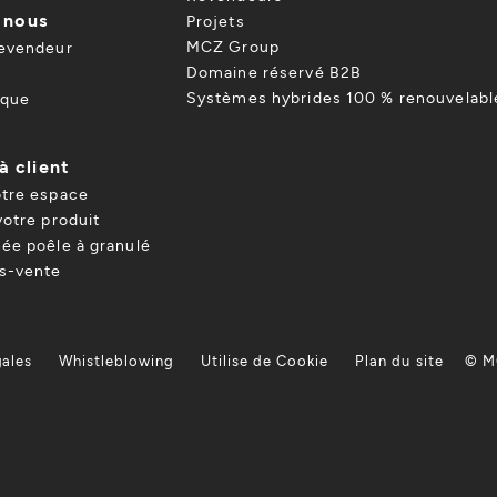
 nous
Projets
MCZ Group
revendeur
Domaine réservé B2B
Systèmes hybrides 100 % renouvelabl
ique
à client
otre espace
votre produit
ée poêle à granulé
ès-vente
gales
Whistleblowing
Utilise de Cookie
Plan du site
© M