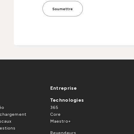
Entreprise
Technologies
éo
365
échargement
Core
iscaux
Maestro+
estions
Revendeurs