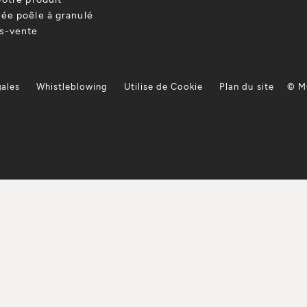
ée poêle à granulé
ès-vente
gales
Whistleblowing
Utilise de Cookie
Plan du site
© M