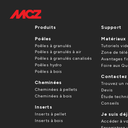
Produits
Support
Poêles
Matériaux
Poêles à granulés
Tutoriels vid
Poêles à granulés à air
Zone de tél
Poêles à granulés canalisés
Avantages f
Poêles hydro
Foire aux Qu
Poêles à bois
Contactez
Cheminées
Trouvez un 
Cheminées à pellets
Devis
Cheminées à bois
Étude techn
Conseils
Inserts
Je suis déj
Inserts à pellet
Inserts à bois
Accéder à v
Enregistrez 