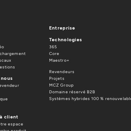
Entreprise
Technologies
éo
365
échargement
Core
iscaux
Maestro+
estions
Revendeurs
 nous
Projets
MCZ Group
revendeur
Domaine réservé B2B
Systèmes hybrides 100 % renouvelabl
ique
à client
otre espace
votre produit