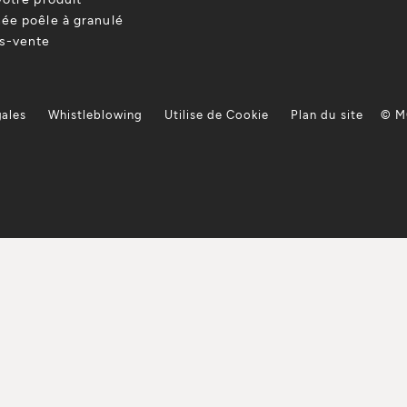
ée poêle à granulé
ès-vente
gales
Whistleblowing
Utilise de Cookie
Plan du site
© M