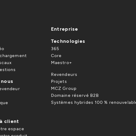
Entreprise
Technologies
éo
365
échargement
Core
iscaux
Maestro+
estions
Revendeurs
 nous
Projets
MCZ Group
revendeur
Domaine réservé B2B
Systèmes hybrides 100 % renouvelabl
ique
à client
otre espace
votre produit