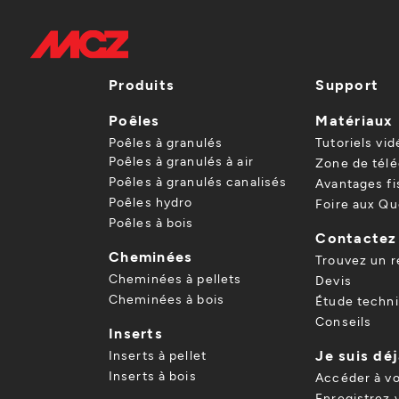
Produits
Support
Poêles
Matériaux
Poêles à granulés
Tutoriels vid
Poêles à granulés à air
Zone de tél
Poêles à granulés canalisés
Avantages f
Poêles hydro
Foire aux Qu
Poêles à bois
Contactez
Cheminées
Trouvez un 
Cheminées à pellets
Devis
Cheminées à bois
Étude techn
Conseils
Inserts
Je suis déj
Inserts à pellet
Inserts à bois
Accéder à v
Enregistrez 