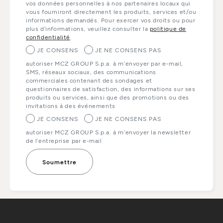
vos données personnelles à nos partenaires locaux qui
vous fourniront directement les produits, services et/ou
informations demandés. Pour exercer vos droits ou pour
plus d’informations, veuillez consulter la
politique de
confidentialité
.
JE CONSENS
JE NE CONSENS PAS
autoriser MCZ GROUP S.p.a. à m’envoyer par e-mail,
SMS, réseaux sociaux, des communications
commerciales contenant des sondages et
questionnaires de satisfaction, des informations sur ses
produits ou services, ainsi que des promotions ou des
invitations à des événements
JE CONSENS
JE NE CONSENS PAS
autoriser MCZ GROUP S.p.a. à m’envoyer la newsletter
de l’entreprise par e-mail