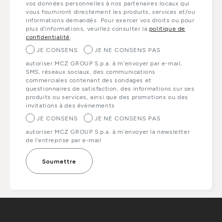
vos données personnelles à nos partenaires locaux qui
vous fourniront directement les produits, services et/ou
informations demandés. Pour exercer vos droits ou pour
plus d’informations, veuillez consulter la
politique de
confidentialité
.
JE CONSENS
JE NE CONSENS PAS
autoriser MCZ GROUP S.p.a. à m’envoyer par e-mail,
SMS, réseaux sociaux, des communications
commerciales contenant des sondages et
questionnaires de satisfaction, des informations sur ses
produits ou services, ainsi que des promotions ou des
invitations à des événements
JE CONSENS
JE NE CONSENS PAS
autoriser MCZ GROUP S.p.a. à m’envoyer la newsletter
de l’entreprise par e-mail