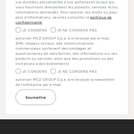
vos données personnelles à nos partenaires locaux qui
vous fourniront directement les produits, services et/ou
informations demandés. Pour exercer vos droits ou pour
plus d’informations, veuillez consulter la
politique de
confidentialité
.
JE CONSENS
JE NE CONSENS PAS
autoriser MCZ GROUP S.p.a. à m’envoyer par e-mail,
SMS, réseaux sociaux, des communications
commerciales contenant des sondages et
questionnaires de satisfaction, des informations sur ses
produits ou services, ainsi que des promotions ou des
invitations à des événements
JE CONSENS
JE NE CONSENS PAS
autoriser MCZ GROUP S.p.a. à m’envoyer la newsletter
de l’entreprise par e-mail