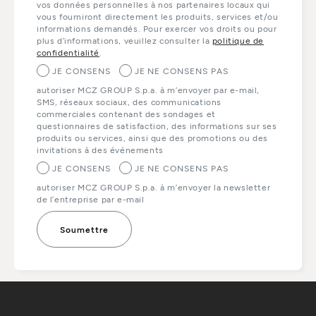
vos données personnelles à nos partenaires locaux qui
vous fourniront directement les produits, services et/ou
informations demandés. Pour exercer vos droits ou pour
plus d’informations, veuillez consulter la
politique de
confidentialité
.
JE CONSENS
JE NE CONSENS PAS
autoriser MCZ GROUP S.p.a. à m’envoyer par e-mail,
SMS, réseaux sociaux, des communications
commerciales contenant des sondages et
questionnaires de satisfaction, des informations sur ses
produits ou services, ainsi que des promotions ou des
invitations à des événements
JE CONSENS
JE NE CONSENS PAS
autoriser MCZ GROUP S.p.a. à m’envoyer la newsletter
de l’entreprise par e-mail