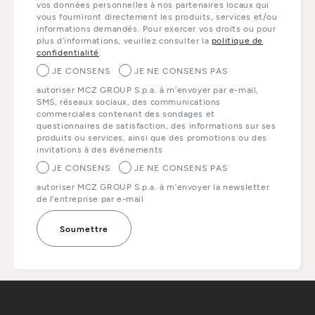
vos données personnelles à nos partenaires locaux qui
vous fourniront directement les produits, services et/ou
informations demandés. Pour exercer vos droits ou pour
plus d’informations, veuillez consulter la
politique de
confidentialité
.
JE CONSENS
JE NE CONSENS PAS
autoriser MCZ GROUP S.p.a. à m’envoyer par e-mail,
SMS, réseaux sociaux, des communications
commerciales contenant des sondages et
questionnaires de satisfaction, des informations sur ses
produits ou services, ainsi que des promotions ou des
invitations à des événements
JE CONSENS
JE NE CONSENS PAS
autoriser MCZ GROUP S.p.a. à m’envoyer la newsletter
de l’entreprise par e-mail