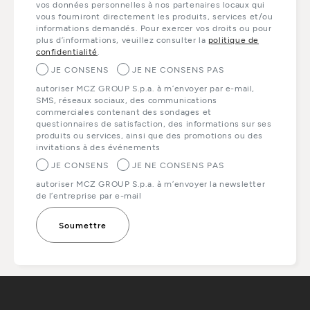
vos données personnelles à nos partenaires locaux qui
vous fourniront directement les produits, services et/ou
informations demandés. Pour exercer vos droits ou pour
plus d’informations, veuillez consulter la
politique de
confidentialité
.
JE CONSENS
JE NE CONSENS PAS
autoriser MCZ GROUP S.p.a. à m’envoyer par e-mail,
SMS, réseaux sociaux, des communications
commerciales contenant des sondages et
questionnaires de satisfaction, des informations sur ses
produits ou services, ainsi que des promotions ou des
invitations à des événements
JE CONSENS
JE NE CONSENS PAS
autoriser MCZ GROUP S.p.a. à m’envoyer la newsletter
de l’entreprise par e-mail