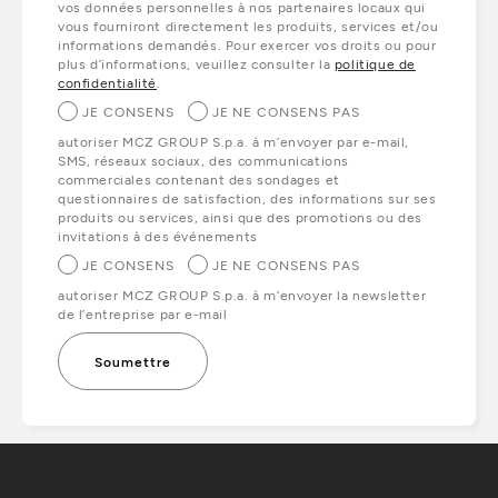
vos données personnelles à nos partenaires locaux qui
vous fourniront directement les produits, services et/ou
informations demandés. Pour exercer vos droits ou pour
plus d’informations, veuillez consulter la
politique de
confidentialité
.
JE CONSENS
JE NE CONSENS PAS
autoriser MCZ GROUP S.p.a. à m’envoyer par e-mail,
SMS, réseaux sociaux, des communications
commerciales contenant des sondages et
questionnaires de satisfaction, des informations sur ses
produits ou services, ainsi que des promotions ou des
invitations à des événements
JE CONSENS
JE NE CONSENS PAS
autoriser MCZ GROUP S.p.a. à m’envoyer la newsletter
de l’entreprise par e-mail