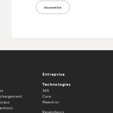
Entreprise
Technologies
éo
365
échargement
Core
iscaux
Maestro+
estions
Revendeurs