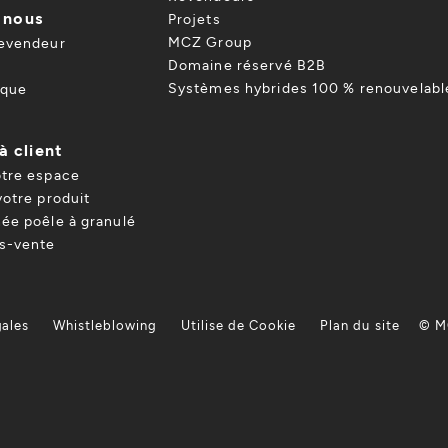
 nous
Projets
MCZ Group
revendeur
Domaine réservé B2B
Systèmes hybrides 100 % renouvelabl
ique
à client
otre espace
votre produit
ée poêle à granulé
ès-vente
gales
Whistleblowing
Utilise de Cookie
Plan du site
© M