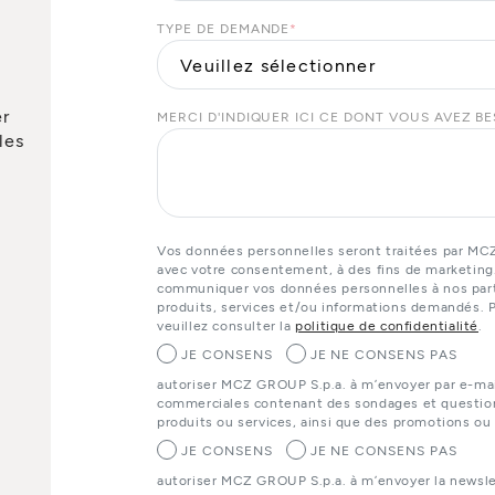
TYPE DE DEMANDE
*
er
MERCI D'INDIQUER ICI CE DONT VOUS AVEZ B
les
Vos données personnelles seront traitées par MC
avec votre consentement, à des fins de marketing
communiquer vos données personnelles à nos parte
produits, services et/ou informations demandés. P
veuillez consulter la
politique de confidentialité
.
JE CONSENS
JE NE CONSENS PAS
autoriser MCZ GROUP S.p.a. à m’envoyer par e-ma
commerciales contenant des sondages et questionn
produits ou services, ainsi que des promotions ou
JE CONSENS
JE NE CONSENS PAS
autoriser MCZ GROUP S.p.a. à m’envoyer la newslet