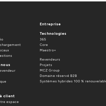
Entreprise
Technologies
éo
365
échargement
Core
iscaux
Maestro+
estions
Revendeurs
 nous
Projets
MCZ Group
revendeur
Domaine réservé B2B
Systèmes hybrides 100 % renouvelabl
ique
à client
otre espace