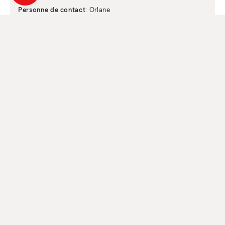
Personne de contact
: Orlane
AFFICHER L'ADRESSE
AFFICHER LE TÉLÉPHONE
AFFICHER L'E-MAIL
CONTACTER MAINTENANT
TOUS LES ESPRITS
DU FEU