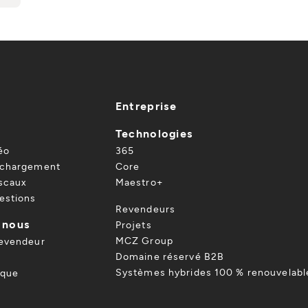
Entreprise
Technologies
éo
365
échargement
Core
iscaux
Maestro+
estions
Revendeurs
 nous
Projets
MCZ Group
revendeur
Domaine réservé B2B
Systèmes hybrides 100 % renouvelabl
ique