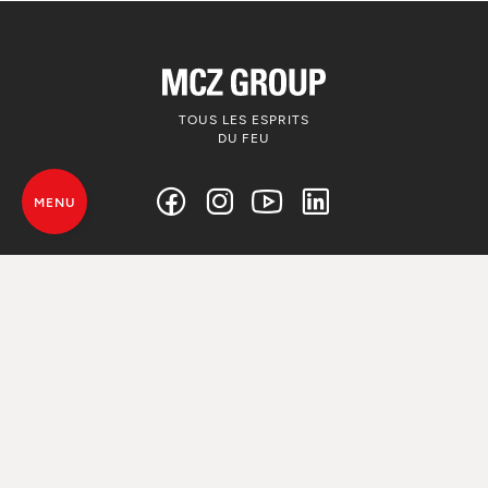
TOUS LES ESPRITS
DU FEU
MENU
© MCZ Group S.p.a. 2023-2026
TVA. n. 01791730938
Politique de confidentialité
Informations Légales
Whistleblowing
Utilise de Cookie
Plan du site