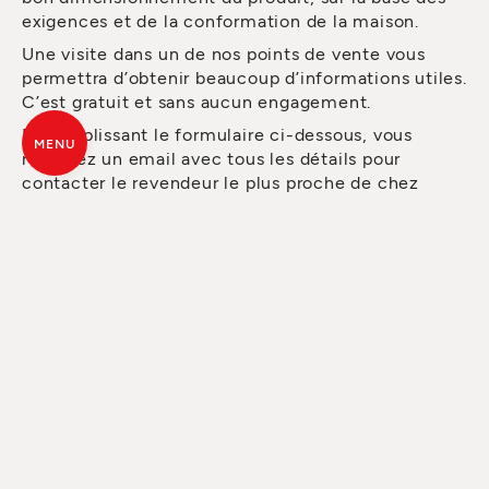
exigences et de la conformation de la maison.
Une visite dans un de nos points de vente vous
permettra d’obtenir beaucoup d’informations utiles.
C’est gratuit et sans aucun engagement.
En remplissant le formulaire ci-dessous, vous
MENU
recevrez un email avec tous les détails pour
contacter le revendeur le plus proche de chez
vous.
Si vous avez besoin d’un devis ou d’un conseil, vous
pouvez déjà le demander via le formulaire. Le
personnel du revendeur vous contactera dès que
possible.
TOUS LES ESPRITS
DU FEU