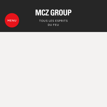
MENU
TOUS LES ESPRITS
DU FEU
© MCZ Group S.p.a. 2023-2026
TVA. n. 01791730938
Politique de confidentialité
Informations Légales
Whistleblowing
Utilise de Cookie
Plan du site