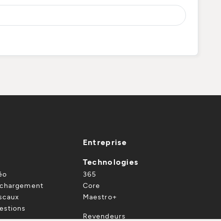
Entreprise
Technologies
éo
365
échargement
Core
iscaux
Maestro+
estions
Revendeurs