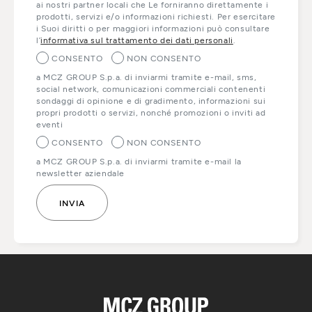
ai nostri partner locali che Le forniranno direttamente i
prodotti, servizi e/o informazioni richiesti. Per esercitare
i Suoi diritti o per maggiori informazioni può consultare
l’
informativa sul trattamento dei dati personali
.
CONSENTO
NON CONSENTO
a MCZ GROUP S.p.a. di inviarmi tramite e-mail, sms,
social network, comunicazioni commerciali contenenti
sondaggi di opinione e di gradimento, informazioni sui
propri prodotti o servizi, nonché promozioni o inviti ad
eventi
CONSENTO
NON CONSENTO
a MCZ GROUP S.p.a. di inviarmi tramite e-mail la
newsletter aziendale