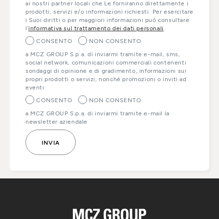
ai nostri partner locali che Le forniranno direttamente i
prodotti, servizi e/o informazioni richiesti. Per esercitare
i Suoi diritti o per maggiori informazioni può consultare
l’
informativa sul trattamento dei dati personali
.
CONSENTO
NON CONSENTO
a MCZ GROUP S.p.a. di inviarmi tramite e-mail, sms,
social network, comunicazioni commerciali contenenti
sondaggi di opinione e di gradimento, informazioni sui
propri prodotti o servizi, nonché promozioni o inviti ad
eventi
CONSENTO
NON CONSENTO
a MCZ GROUP S.p.a. di inviarmi tramite e-mail la
newsletter aziendale