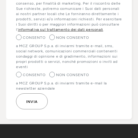
consenso, per finalità di marketing. Per il riscontro delle
Sue richieste, potremo comunicare i Suoi dati personali
ai nostri partner locali che Le forniranno direttamente i
prodotti, servizi e/o informazioni richiesti. Per esercitare
i Suoi diritti o per maggiori informazioni può consultare
l’
informativa sul trattamento dei dati personali
.
CONSENTO
NON CONSENTO
a MCZ GROUP S.p.a. di inviarmi tramite e-mail, sms,
social network, comunicazioni commerciali contenenti
sondaggi di opinione e di gradimento, informazioni sui
propri prodotti o servizi, nonché promozioni o inviti ad
eventi
CONSENTO
NON CONSENTO
a MCZ GROUP S.p.a. di inviarmi tramite e-mail la
newsletter aziendale