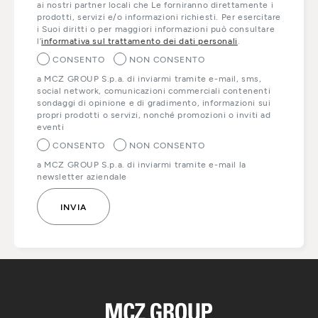
ai nostri partner locali che Le forniranno direttamente i
prodotti, servizi e/o informazioni richiesti. Per esercitare
i Suoi diritti o per maggiori informazioni può consultare
l’
informativa sul trattamento dei dati personali
.
CONSENTO
NON CONSENTO
a MCZ GROUP S.p.a. di inviarmi tramite e-mail, sms,
social network, comunicazioni commerciali contenenti
sondaggi di opinione e di gradimento, informazioni sui
propri prodotti o servizi, nonché promozioni o inviti ad
eventi
CONSENTO
NON CONSENTO
a MCZ GROUP S.p.a. di inviarmi tramite e-mail la
newsletter aziendale