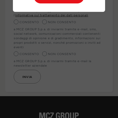
ai nostri partner locali che Le forniranno direttamente i
prodotti, servizi e/o informazioni richiesti. Per esercitare
i Suoi diritti o per maggiori informazioni può consultare
l’
informativa sul trattamento dei dati personali
.
CONSENTO
NON CONSENTO
a MCZ GROUP S.p.a. di inviarmi tramite e-mail, sms,
social network, comunicazioni commerciali contenenti
sondaggi di opinione e di gradimento, informazioni sui
propri prodotti o servizi, nonché promozioni o inviti ad
eventi
CONSENTO
NON CONSENTO
a MCZ GROUP S.p.a. di inviarmi tramite e-mail la
newsletter aziendale