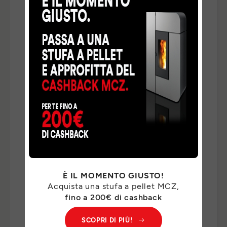
TELEFONO
*
NAZIONE
*
TIPO DI RICHIESTA
*
INDICA QUI DI CHE COSA HAI BISOGNO *
*
È IL MOMENTO GIUSTO!
Acquista una stufa a pellet MCZ,
I Suoi dati personali saranno trattati da MCZ GROUP
fino a 200€ di cashback
S.p.a. per il riscontro delle Sue richieste e, previo suo
consenso, per finalità di marketing. Per il riscontro delle
SCOPRI DI PIÙ!
Sue richieste, potremo comunicare i Suoi dati personali