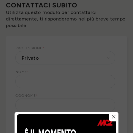
CONTATTACI SUBITO
Utilizza questo modulo per contattarci
direttamente, ti risponderemo nel più breve tempo
possibile.
PROFESSIONE
*
NOME
*
COGNOME
*
E-MAIL
*