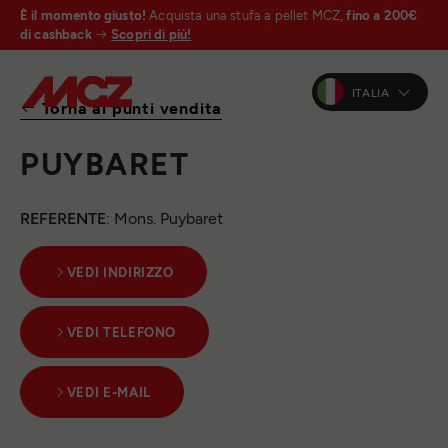
È il momento giusto!
Acquista una stufa a pellet MCZ,
fino a 200€
di cashback
Scopri di più!
ITALIA
Torna ai punti vendita
PUYBARET
REFERENTE
: Mons. Puybaret
VEDI INDIRIZZO
VEDI TELEFONO
VEDI E-MAIL