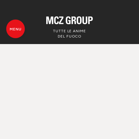
MENU
TUTTE LE ANIME
DEL FUOCO
© MCZ Group S.p.a. 2023-2026
P.IVA n. 01791730938
Privacy Policy
Note legali
Whistleblowing
Cookie
Mappa del sito