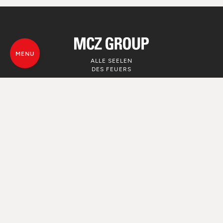
MENU
ALLE SEELEN
DES FEUERS
© MCZ Group S.p.a. 2023-2026
Umsatzsteuer n. 01791730938
Privacy Policy
Rechtliche Hinweise
Whistleblowing
Nutzung von Cookie
Map von der Webseite