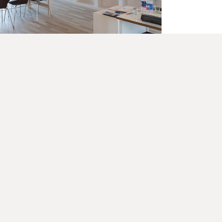
TUTTE LE ANIME
DEL FUOCO
Seguici sui social