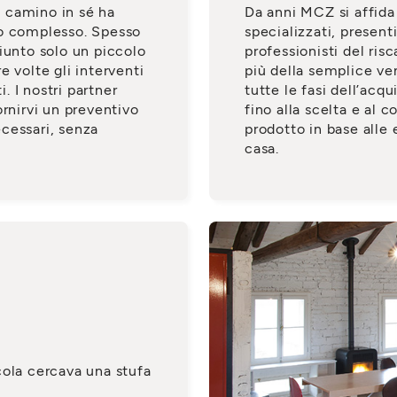
un camino in sé ha
Da anni MCZ si affida 
uo complesso. Spesso
specializzati, presenti
iunto solo un piccolo
professionisti del ris
re volte gli interventi
più della semplice ven
 I nostri partner
tutte le fasi dell’acqu
ornirvi un preventivo
fino alla scelta e al
cessari, senza
prodotto in base alle
casa.
cola cercava una stufa