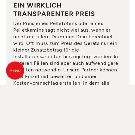
EIN WIRKLICH
TRANSPARENTER PREIS
Der Preis eines Pelletofens oder eines
Pelletkamins sagt nicht viel aus, wenn er
nicht mit allem Drum und Dran berechnet
wird. Oft muss zum Preis des Geräts nur ein
kleiner Zusatzbetrag für die
Installationsarbeiten hinzugefügt werden. In
anderen Fällen sind aber auch aufwendigere
Arbeiten notwendig. Unsere Partner können
MENU
jede Einzelheit bewerten und einen
Kostenvoranschlag erstellen, in dem alle
notwendigen Elemente vorhanden sind,
damit Sie später keine Überraschungen
erleben.