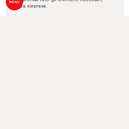
MENU
senza sorprese.
RICHIEDI UN SERVIZIO
QUALIFICATO
Da anni MCZ si affida ad una rete di oltre
300 rivenditori specializzati, presenti in tutte
le Regioni italiane. Sono professionisti del
riscaldamento, che ti offrono molto di più
della semplice vendita: un’assistenza
qualificata in tutte le fasi dell’acquisto,
dall’analisi tecnica preliminare fino alla
scelta e al corretto dimensionamento del
prodotto in base alle esigenze e alla
conformazione della casa.