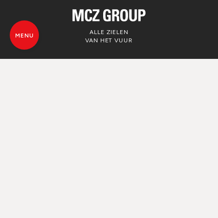
ALLE ZIELEN
MENU
VAN HET VUUR
© MCZ Group S.p.a. 2023-2026
BTW-nummer n. 01791730938
Privacyverklaring
Juridische kennisgevingen
Whistleblowing
Cookiebeleid
Sitekaart