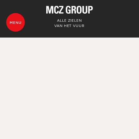
ALLE ZIELEN
MENU
VAN HET VUUR
© MCZ Group S.p.a. 2023-2026
BTW-nummer n. 01791730938
Privacyverklaring
Juridische kennisgevingen
Whistleblowing
Cookiebeleid
Sitekaart