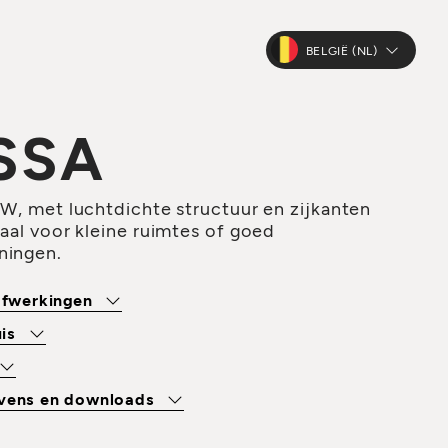
BELGIË (NL)
SSA
kW, met luchtdichte structuur en zijkanten
eaal voor kleine ruimtes of goed
ningen.
 afwerkingen
uis
evens en downloads