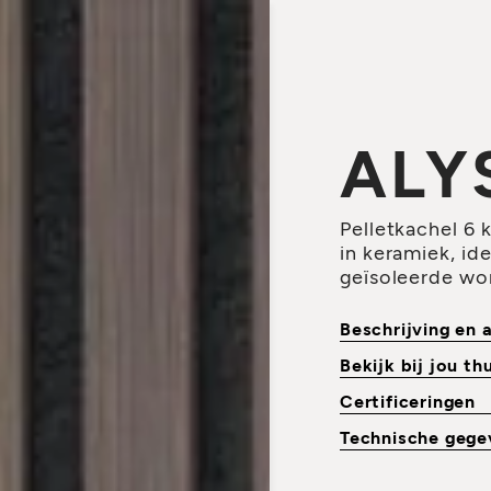
ALY
Pelletkachel 6 
in keramiek, id
geïsoleerde wo
Beschrijving en
Bekijk bij jou th
Certificeringen
Technische geg