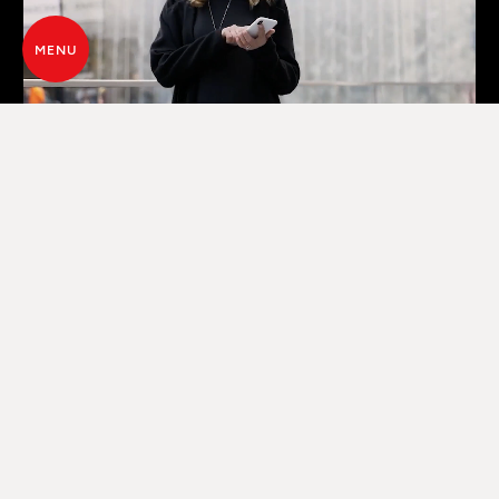
MENU
GEAVANCEERD BEHEER VIA WI-FI
MET SPECIALE APP
Dankzij de Maestro+-technologie, standaard op
deze modellen, is het mogelijk om de kachel
rechtstreeks te bedienen via een speciale app op
uw smartphone. Deze app biedt volledige controle,
zowel buitenshuis als binnenshuis, via verbinding
met het thuisnetwerk (router) of rechtstreeks via