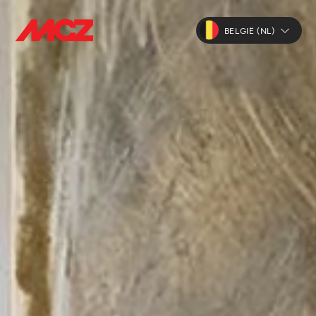
BELGIË (NL)