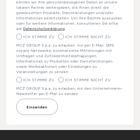
können wir Ihre personenbezogenen Daten an unsere
lokalen Partner weitergeben, die Ihnen direkt die
gewünschten Produkte, Dienstleistungen und/oder
Informationen bereitstellen. Um Ihre Rechte auszuüben
oder für weitere Informationen, konsultieren Sie bitte
die
Datenschutzerklärung
.
ICH STIMME ZU
ICH STIMME NICHT ZU
MCZ GROUP S.p.a. zu erlauben, mir per E-Mail, SMS,
soziale Netzwerke, kommerzielle Mitteilungen mit
Umfragen und Zufriedenheitsbefragungen,
Informationen zu Produkten oder Dienstleistungen
sowie Werbeaktionen oder Einladungen zu
Veranstaltungen zu senden
ICH STIMME ZU
ICH STIMME NICHT ZU
MCZ GROUP S.p.a. zu erlauben, mir den Unternehmens-
Newsletter per E-Mail zu senden