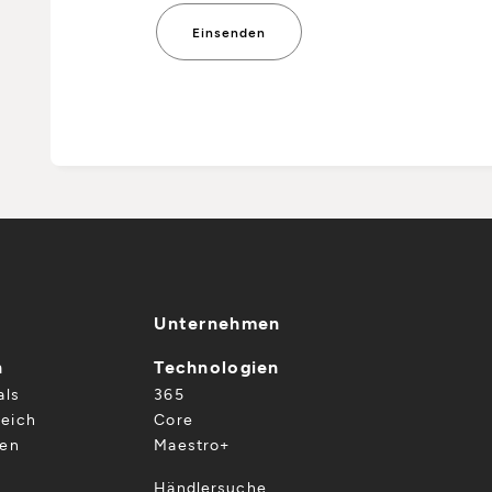
Unternehmen
n
Technologien
als
365
eich
Core
gen
Maestro+
Händlersuche