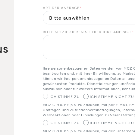
ART DER ANFRAGE
*
BITTE SPEZIFIZIEREN SIE HIER IHRE ANFRAGE
*
NS
Ihre personenbezogenen Daten werden von MCZ GR
beantworten und, mit Ihrer Einwilligung, zu Mark
o
können wir Ihre personenbezogenen Daten an unser
gewünschten Produkte, Dienstleistungen und/oder
auszuüben oder für weitere Informationen, konsult
ICH STIMME ZU
ICH STIMME NICHT ZU
MCZ GROUP S.p.a. zu erlauben, mir per E-Mail, SM
Umfragen und Zufriedenheitsbefragungen, Informa
Werbeaktionen oder Einladungen zu Veranstaltun
ICH STIMME ZU
ICH STIMME NICHT ZU
MCZ GROUP S.p.a. zu erlauben, mir den Unterneh