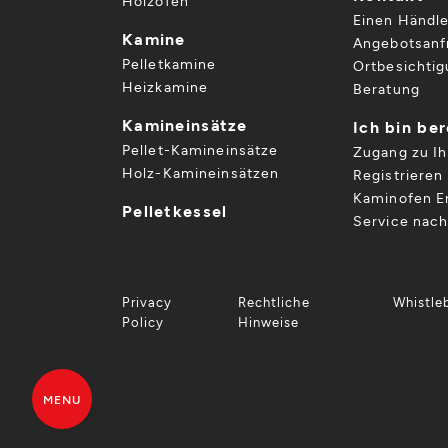
Holzöfen
Einen Händle
Kamine
Angebotsanf
Pelletkamine
Ortbesichti
Heizkamine
Beratung
Kamineinsätze
Ich bin be
Pellet-Kamineinsätze
Zugang zu I
Holz-Kamineinsätzen
Registrieren 
Kaminofen Er
Pelletkessel
Service nac
Privacy
Rechtliche
Whistle
Policy
Hinweise
MENU