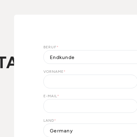
BERUF
*
TA
VORNAME
*
E-MAIL
*
LAND
*