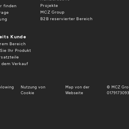
Projekte
r finden
MCZ Group
rage
B2B reservierter Bereich
gung
reits Kunde
hrem Bereich
Sie Ihr Produkt
satzteile
h dem Verkauf
blowing
Nutzung von
Map von der
© MCZ Grou
Cookie
Webseite
017917309