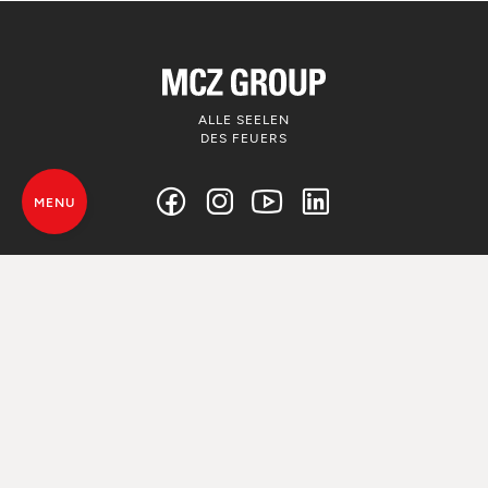
ALLE SEELEN
DES FEUERS
MENU
© MCZ Group S.p.a. 2023-2026
Umsatzsteuer n. 01791730938
Privacy Policy
Rechtliche Hinweise
Whistleblowing
Nutzung von Cookie
Map von der Webseite