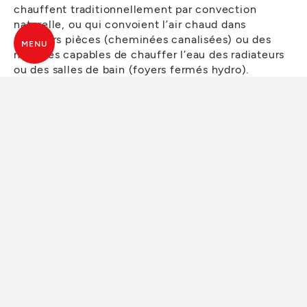
chauffent traditionnellement par convection
naturelle, ou qui convoient l’air chaud dans
plusieurs pièces (cheminées canalisées) ou des
MENU
modèles capables de chauffer l’eau des radiateurs
ou des salles de bain (foyers fermés hydro).
Évidemment, les prix peuvent varier de manière
sensible en fonction de la technologie utilisée.
Étant donné qu’il s’agit quoi qu’il en soit de
produits modernes, avec une efficacité et des
rendements supérieurs, bon nombre de cheminées
à bois rentrent dans les mesures d’aide fiscale
prévues pour l’économie d’énergie, et donc le prix
final est très intéressant.
DEVIS POUR CHEMINÉE À BOIS
La meilleure manière d’évaluer tous les coûts d’une
cheminée à bois est de contacter un revendeur
spécialisé pour une étude technique et un devis,
sans engagements. Il s’agit d’un service