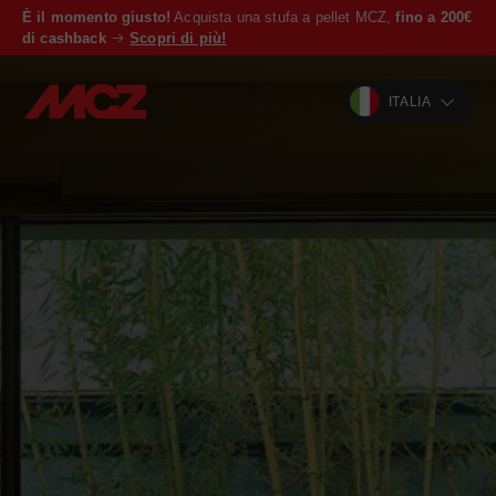
È il momento giusto!
Acquista una stufa a pellet MCZ,
fino a 200€
di cashback
Scopri di più!
ITALIA