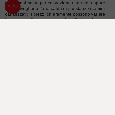
tradizionalmente per convezione naturale, oppure
MENU
che convogliano l’aria calda in più stanze (camini
canalizzati). I prezzi chiaramente possono variare
in modo significativo a seconda della tecnologia
utilizzata. Trattandosi comunque di prodotti
moderni, con efficienza e rendimenti al top, molti
camini a legna MCZ rientrano nelle agevolazioni
previste per il risparmio energetico e quindi il
prezzo finale risulta molto conveniente.
PREVENTIVO PER CAMINO A
LEGNA
Il modo migliore per valutare tutti i costi di un
camino a legna è contattare un rivenditore
specializzato per un sopralluogo tecnico e un
preventivo senza impegno. Si tratta di un servizio
professionale che i rivenditori MCZ offrono
gratuitamente ed è necessario per valutare tutte le
caratteristiche uniche che ha la vostra casa e