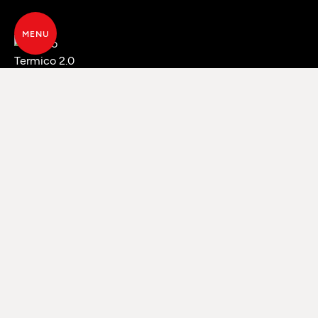
MENU
DONNÉES TECHNIQUES ET
TÉLÉCHARGEMENTS
TECHNA SMARTCLEAN 32 ZERO
EMISSION
Model: TECHNA SMARTCLEAN 32 + "ZERO
EMISSION" (7326003)
TECHNA SMARTCLEAN 27 ZERO