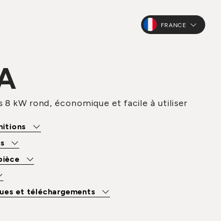
FRANCE
A
s 8 kW rond, économique et facile à utiliser
initions
os
 pièce
ues et téléchargements