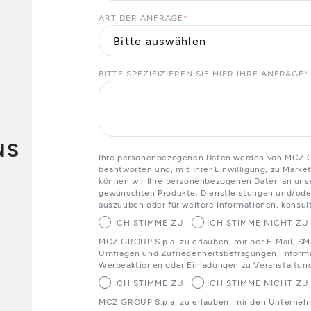
ART DER ANFRAGE
*
BITTE SPEZIFIZIEREN SIE HIER IHRE ANFRAGE
*
NS
Ihre personenbezogenen Daten werden von MCZ GR
beantworten und, mit Ihrer Einwilligung, zu Mark
können wir Ihre personenbezogenen Daten an unser
gewünschten Produkte, Dienstleistungen und/oder
auszuüben oder für weitere Informationen, konsult
o
ICH STIMME ZU
ICH STIMME NICHT ZU
MCZ GROUP S.p.a. zu erlauben, mir per E-Mail, SM
Umfragen und Zufriedenheitsbefragungen, Informa
Werbeaktionen oder Einladungen zu Veranstaltun
ICH STIMME ZU
ICH STIMME NICHT ZU
MCZ GROUP S.p.a. zu erlauben, mir den Unterneh