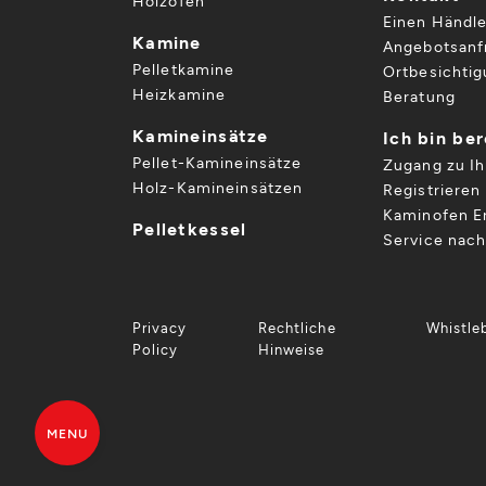
Holzöfen
Einen Händle
Kamine
Angebotsanf
Pelletkamine
Ortbesichti
Heizkamine
Beratung
Kamineinsätze
Ich bin be
Pellet-Kamineinsätze
Zugang zu I
Holz-Kamineinsätzen
Registrieren 
Kaminofen Er
Pelletkessel
Service nac
Privacy
Rechtliche
Whistle
Policy
Hinweise
MENU