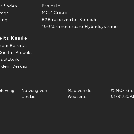
Projekte
r finden
MCZ Group
rage
B2B reservierter Bereich
gung
100 % erneuerbare Hybridsysteme
reits Kunde
hrem Bereich
Sie Ihr Produkt
satzteile
h dem Verkauf
blowing
Nutzung von
Map von der
© MCZ Grou
Cookie
Webseite
017917309