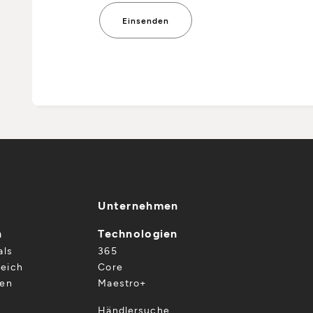
Unternehmen
n
Technologien
als
365
eich
Core
gen
Maestro+
Händlersuche