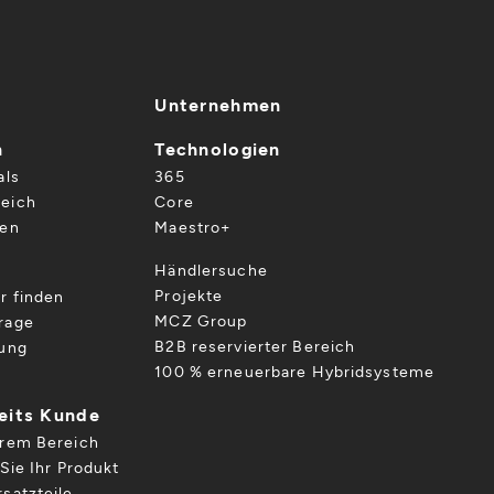
Unternehmen
n
Technologien
als
365
eich
Core
gen
Maestro+
Händlersuche
Projekte
r finden
MCZ Group
rage
B2B reservierter Bereich
gung
100 % erneuerbare Hybridsysteme
reits Kunde
hrem Bereich
Sie Ihr Produkt
satzteile