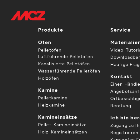
Produkte
Service
Öfen
Materialie
Pelletöfen
Video-Tutori
Luftführende Pelletöfen
Downloadber
Kanalisierte Pelletöfen
Häufige Fra
Wasserführende Pelletöfen
Kontakt
Holzöfen
Einen Händle
Kamine
Angebotsanf
Pelletkamine
Ortbesichti
Heizkamine
Beratung
Kamineinsätze
Ich bin be
Pellet-Kamineinsätze
Zugang zu I
Holz-Kamineinsätzen
Registrieren 
Kaminofen Er