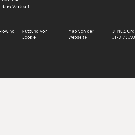
h dem Verkauf
blowing
Nutzung von
Map von der
© MCZ Grou
Cookie
Webseite
017917309