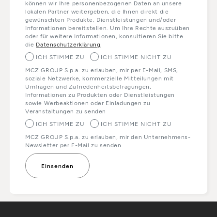
können wir Ihre personenbezogenen Daten an unsere
lokalen Partner weitergeben, die Ihnen direkt die
gewünschten Produkte, Dienstleistungen und/oder
Informationen bereitstellen. Um Ihre Rechte auszuüben
oder für weitere Informationen, konsultieren Sie bitte
die
Datenschutzerklärung
.
ICH STIMME ZU
ICH STIMME NICHT ZU
MCZ GROUP S.p.a. zu erlauben, mir per E-Mail, SMS,
soziale Netzwerke, kommerzielle Mitteilungen mit
Umfragen und Zufriedenheitsbefragungen,
Informationen zu Produkten oder Dienstleistungen
sowie Werbeaktionen oder Einladungen zu
Veranstaltungen zu senden
ICH STIMME ZU
ICH STIMME NICHT ZU
MCZ GROUP S.p.a. zu erlauben, mir den Unternehmens-
Newsletter per E-Mail zu senden