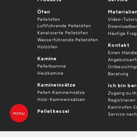
Öfen
Materialie
Pelletöfen
Video-Tutori
Luftführende Pelletöfen
Downloadber
Kanalisierte Pelletöfen
Häufige Fra
Wasserführende Pelletöfen
Kontakt
Holzöfen
Einen Händle
Kamine
Angebotsanf
Pelletkamine
Ortbesichti
Heizkamine
Beratung
Kamineinsätze
Ich bin be
Pellet-Kamineinsätze
Zugang zu I
Holz-Kamineinsätzen
Registrieren 
Kaminofen Er
Pelletkessel
MENU
Service nac