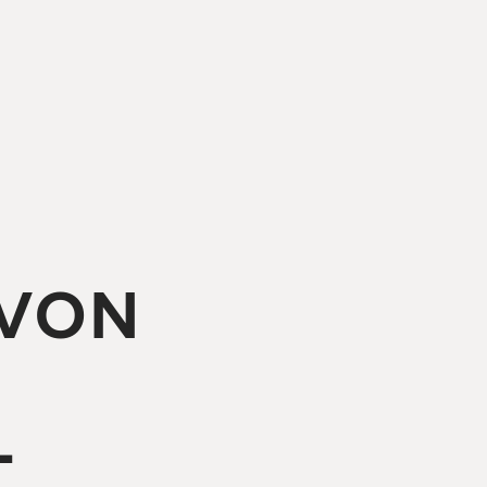
 VON
D
-