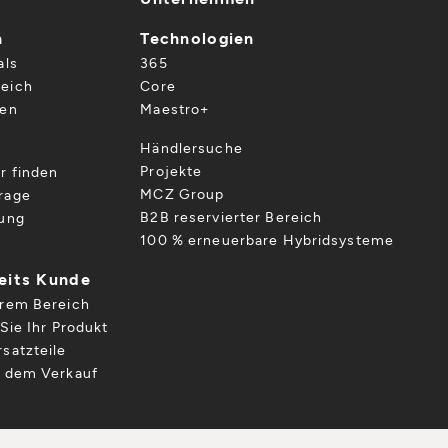
n
Technologien
als
365
eich
Core
gen
Maestro+
Händlersuche
Projekte
r finden
MCZ Group
rage
B2B reservierter Bereich
gung
100 % erneuerbare Hybridsysteme
reits Kunde
hrem Bereich
Sie Ihr Produkt
satzteile
h dem Verkauf